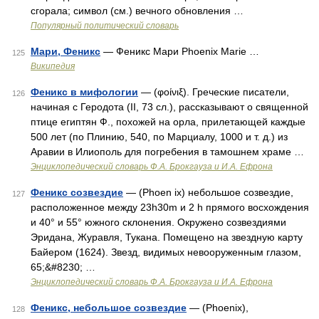
сгорала; символ (см.) вечного обновления …
Популярный политический словарь
Мари, Феникс
— Феникс Мари Phoenix Marie …
125
Википедия
Феникс в мифологии
— (φοίνιξ). Греческие писатели,
126
начиная с Геродота (II, 73 сл.), рассказывают о священной
птице египтян Ф., похожей на орла, прилетающей каждые
500 лет (по Плинию, 540, по Марциалу, 1000 и т. д.) из
Аравии в Илиополь для погребения в тамошнем храме …
Энциклопедический словарь Ф.А. Брокгауза и И.А. Ефрона
Феникс созвездие
— (Phoen ix) небольшое созвездие,
127
расположенное между 23h30m и 2 h прямого восхождения
и 40° и 55° южного склонения. Окружено созвездиями
Эридана, Журавля, Тукана. Помещено на звездную карту
Байером (1624). Звезд, видимых невооруженным глазом,
65;&#8230; …
Энциклопедический словарь Ф.А. Брокгауза и И.А. Ефрона
Феникс, небольшое созвездие
— (Phoenix),
128