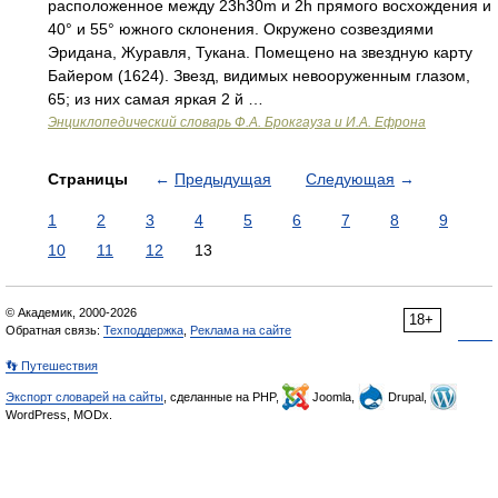
расположенное между 23h30m и 2h прямого восхождения и
40° и 55° южного склонения. Окружено созвездиями
Эридана, Журавля, Тукана. Помещено на звездную карту
Байером (1624). Звезд, видимых невооруженным глазом,
65; из них самая яркая 2 й …
Энциклопедический словарь Ф.А. Брокгауза и И.А. Ефрона
Страницы
←
Предыдущая
Следующая
→
1
2
3
4
5
6
7
8
9
10
11
12
13
© Академик, 2000-2026
18+
Обратная связь:
Техподдержка
,
Реклама на сайте
👣 Путешествия
Экспорт словарей на сайты
, сделанные на PHP,
Joomla,
Drupal,
WordPress, MODx.