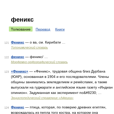
феникс
Толкование
Перевод
Книги
Феникс
— о ва, см. Кирибати …
121
Топонимический словарь
феникс
— феникс/ …
122
Морфемно-орфографический словарь
«Феникс»
— «Феникс», трудовая община близ Дурбана
123
(ЮАР), основанная в 1904 и его последователями. Члены
общины занимались земледелием и ремёслами, а также
выпускали на гуджарати и английском языке газету «Индиан
опинион». Задуманная как эксперимент по&#8230; …
Энциклопедический справочник «Африка»
Феникс
— птица, которая, по поверию древних египтян,
124
возрождалась из пепла того костра, на котором она